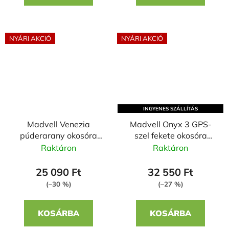
NYÁRI AKCIÓ
NYÁRI AKCIÓ
INGYENES SZÁLLÍTÁS
Madvell Venezia
Madvell Onyx 3 GPS-
púderarany okosóra
szel fekete okosóra
Bordó szilikon szíjjal
milánói szíjjal + szilikon
Raktáron
Raktáron
szíjjal
25 090 Ft
32 550 Ft
(–30 %)
(–27 %)
KOSÁRBA
KOSÁRBA