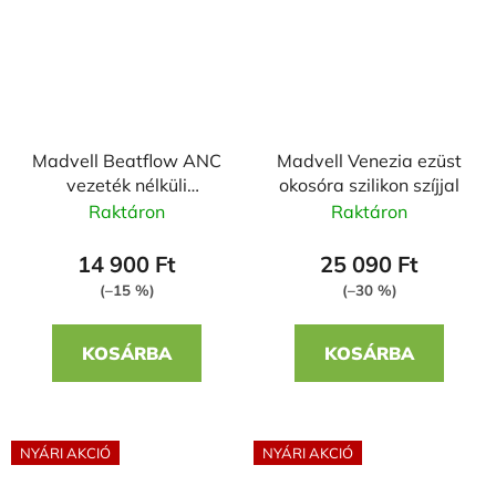
Madvell Beatflow ANC
Madvell Venezia ezüst
vezeték nélküli
okosóra szilikon szíjjal
fejhallgató - bézs
Raktáron
Raktáron
14 900 Ft
25 090 Ft
(–15 %)
(–30 %)
KOSÁRBA
KOSÁRBA
NYÁRI AKCIÓ
NYÁRI AKCIÓ