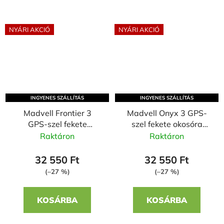
NYÁRI AKCIÓ
NYÁRI AKCIÓ
INGYENES SZÁLLÍTÁS
INGYENES SZÁLLÍTÁS
Madvell Frontier 3
Madvell Onyx 3 GPS-
GPS-szel fekete
szel fekete okosóra
okosóra narancssárga
szilikon szíjjal
Raktáron
Raktáron
fém szíjjal + szilikon
szíjjal
32 550 Ft
32 550 Ft
(–27 %)
(–27 %)
KOSÁRBA
KOSÁRBA