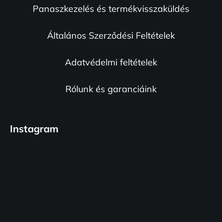
r
Panaszkezelés és termékvisszaküldés
é
á
n
c
y
Általános Szerződési Feltételek
í
t
Adatvédelmi feltételek
á
s
e
Rólunk és garanciáink
l
e
m
Instagram
e
i