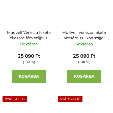
Madvell Venezia fekete
Madvell Venezia fekete
okosóra fém szíjjal +
okosóra szilikon szíjjal
szilikon szíjjal
Raktáron
Raktáron
25 090 Ft
25 090 Ft
(–30 %)
(–30 %)
KOSÁRBA
KOSÁRBA
NYÁRI AKCIÓ
NYÁRI AKCIÓ