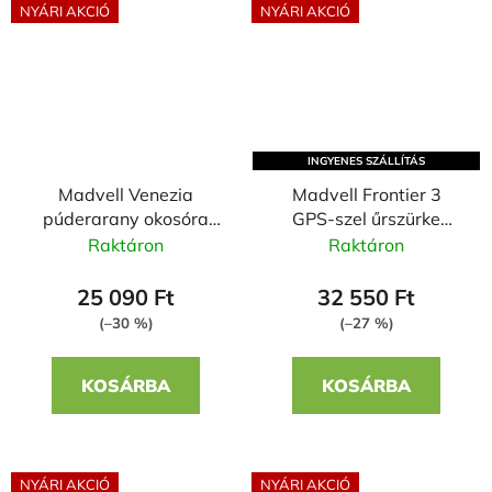
NYÁRI AKCIÓ
NYÁRI AKCIÓ
INGYENES SZÁLLÍTÁS
Madvell Venezia
Madvell Frontier 3
púderarany okosóra
GPS-szel űrszürke
szilikon szíjjal
okosóra fém szíjjal +
Raktáron
Raktáron
szilikon szíjjal
25 090 Ft
32 550 Ft
(–30 %)
(–27 %)
KOSÁRBA
KOSÁRBA
NYÁRI AKCIÓ
NYÁRI AKCIÓ