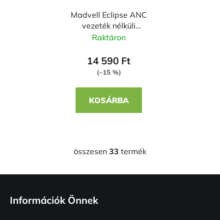
Madvell Eclipse ANC
vezeték nélküli
fejhallgató - fekete
Raktáron
14 590 Ft
(–15 %)
KOSÁRBA
összesen
33
termék
L
i
s
L
t
á
a
Információk Önnek
b
i
l