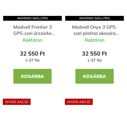
INGYENES SZÁLLÍTÁS
INGYENES SZÁLLÍTÁS
Madvell Frontier 3
Madvell Onyx 3 GPS-
GPS-szel űrszürke
szel platina okosóra
okosóra narancssárga
bőr szíjjal + szilikon
Raktáron
Raktáron
fém szíjjal + szilikon
szíjjal
szíjjal
32 550 Ft
32 550 Ft
(–27 %)
(–27 %)
KOSÁRBA
KOSÁRBA
NYÁRI AKCIÓ
NYÁRI AKCIÓ