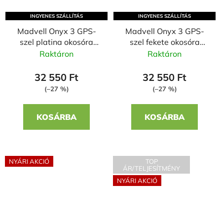
INGYENES SZÁLLÍTÁS
INGYENES SZÁLLÍTÁS
Madvell Onyx 3 GPS-
Madvell Onyx 3 GPS-
szel platina okosóra
szel fekete okosóra
narancssárga szilikon
narancssárga szilikon
Raktáron
Raktáron
szíjjal
szíjjal
32 550 Ft
32 550 Ft
(–27 %)
(–27 %)
KOSÁRBA
KOSÁRBA
NYÁRI AKCIÓ
TOP
ÁR/TELJESÍTMÉNY
NYÁRI AKCIÓ