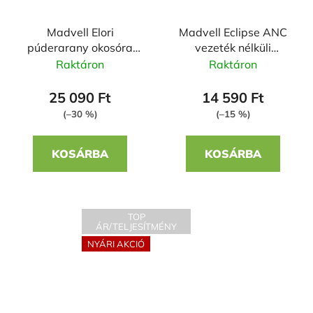
Madvell Elori
Madvell Eclipse ANC
púderarany okosóra
vezeték nélküli
szilikon szíjjal bordó
fejhallgató - fehér
Raktáron
Raktáron
25 090 Ft
14 590 Ft
(–30 %)
(–15 %)
KOSÁRBA
KOSÁRBA
TOP
ÁR/TELJESÍTMÉNY
NYÁRI AKCIÓ