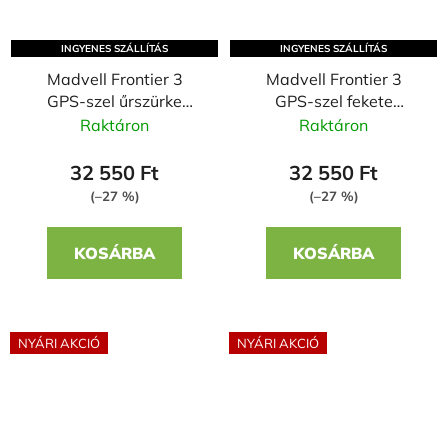
INGYENES SZÁLLÍTÁS
INGYENES SZÁLLÍTÁS
Madvell Frontier 3
Madvell Frontier 3
GPS-szel űrszürke
GPS-szel fekete
okosóra szilikon szíjjal
okosóra szilikon szíjjal
Raktáron
Raktáron
32 550 Ft
32 550 Ft
(–27 %)
(–27 %)
KOSÁRBA
KOSÁRBA
NYÁRI AKCIÓ
NYÁRI AKCIÓ