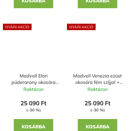
KOSÁRBA
KOSÁRBA
NYÁRI AKCIÓ
NYÁRI AKCIÓ
Madvell Elori
Madvell Venezia ezüst
púderarany okosóra
okosóra fém szíjjal +
fém szíjjal Zira
szilikon szíjjal
Raktáron
Raktáron
25 090 Ft
25 090 Ft
(–30 %)
(–30 %)
KOSÁRBA
KOSÁRBA