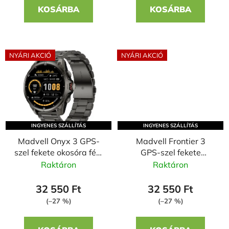
j
e
KOSÁRBA
KOSÁRBA
a
NYÁRI AKCIÓ
NYÁRI AKCIÓ
INGYENES SZÁLLÍTÁS
INGYENES SZÁLLÍTÁS
Madvell Onyx 3 GPS-
Madvell Frontier 3
szel fekete okosóra fém
GPS-szel fekete
szíjjal + szilikon szíjjal
okosóra fém szíjjal +
Raktáron
Raktáron
szilikon szíjjal
32 550 Ft
32 550 Ft
(–27 %)
(–27 %)