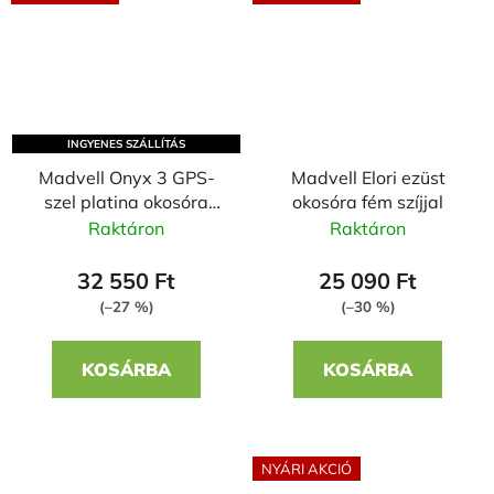
INGYENES SZÁLLÍTÁS
Madvell Onyx 3 GPS-
Madvell Elori ezüst
szel platina okosóra
okosóra fém szíjjal
fém szíjjal + szilikon
Raktáron
Raktáron
szíjjal
32 550 Ft
25 090 Ft
(–27 %)
(–30 %)
KOSÁRBA
KOSÁRBA
NYÁRI AKCIÓ