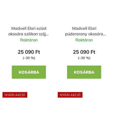
Madvell Elori ezüst
Madvell Elori
okosóra szilikon szíjjal
púderarany okosóra
Jázmin
szilikon szíjjal Vektor
Raktáron
Raktáron
25 090 Ft
25 090 Ft
(–30 %)
(–30 %)
KOSÁRBA
KOSÁRBA
NYÁRI AKCIÓ
NYÁRI AKCIÓ