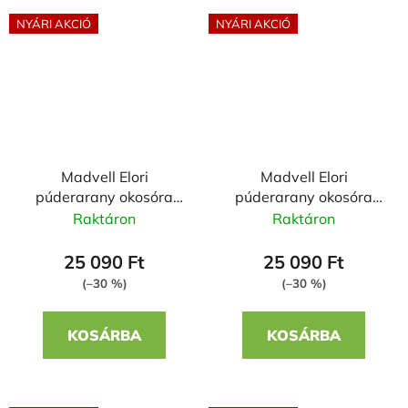
NYÁRI AKCIÓ
NYÁRI AKCIÓ
Madvell Elori
Madvell Elori
púderarany okosóra
púderarany okosóra
szilikon szíjjal
fém szíjjal
Raktáron
Raktáron
25 090 Ft
25 090 Ft
(–30 %)
(–30 %)
KOSÁRBA
KOSÁRBA