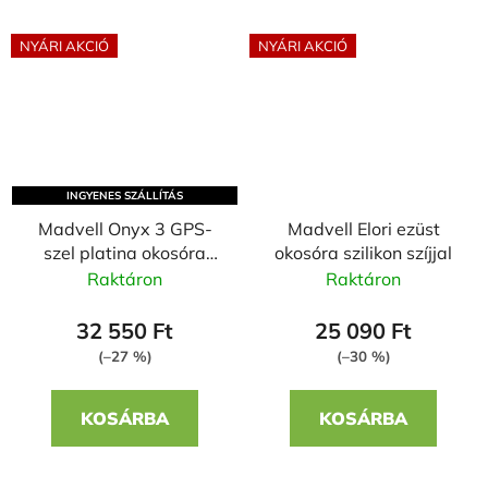
NYÁRI AKCIÓ
NYÁRI AKCIÓ
INGYENES SZÁLLÍTÁS
Madvell Onyx 3 GPS-
Madvell Elori ezüst
szel platina okosóra
okosóra szilikon szíjjal
szilikon szíjjal
Raktáron
Raktáron
32 550 Ft
25 090 Ft
(–27 %)
(–30 %)
KOSÁRBA
KOSÁRBA