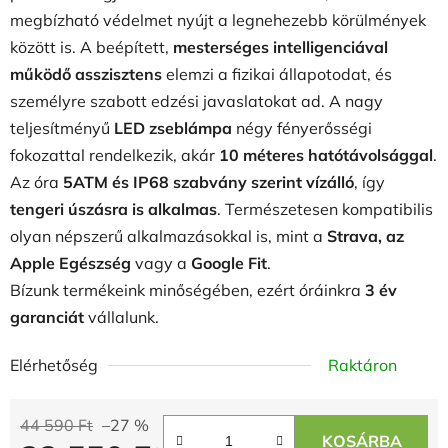
megbízható védelmet nyújt a legnehezebb körülmények
között is. A beépített,
mesterséges intelligenciával
működő asszisztens
elemzi a fizikai állapotodat, és
személyre szabott edzési javaslatokat ad. A nagy
teljesítményű
LED zseblámpa
négy fényerősségi
fokozattal rendelkezik, akár
10 méteres hatótávolsággal
.
Az óra
5ATM és IP68 szabvány szerint vízálló
, így
tengeri úszásra is alkalmas
. Természetesen kompatibilis
olyan népszerű alkalmazásokkal is, mint a
Strava, az
Apple Egészség
vagy a
Google Fit
.
Bízunk termékeink minőségében, ezért óráinkra
3 év
garanciát
vállalunk.
Elérhetőség
Raktáron
44 590 Ft
–27 %
KOSÁRBA