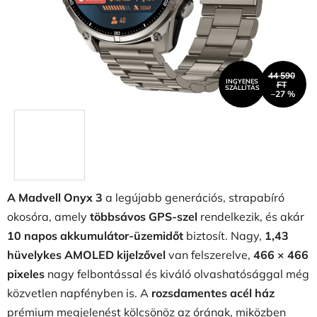
44 590
INGYENES
FT
SZÁLLÍTÁS
–27 %
A Madvell Onyx 3
a legújabb generációs, strapabíró
okosóra, amely
többsávos GPS-szel
rendelkezik, és akár
10 napos akkumulátor-üzemidőt
biztosít. Nagy,
1,43
hüvelykes AMOLED kijelzővel
van felszerelve,
466 × 466
pixeles
nagy felbontással és kiváló olvashatósággal még
közvetlen napfényben is. A
rozsdamentes acél ház
prémium megjelenést kölcsönöz az órának, miközben