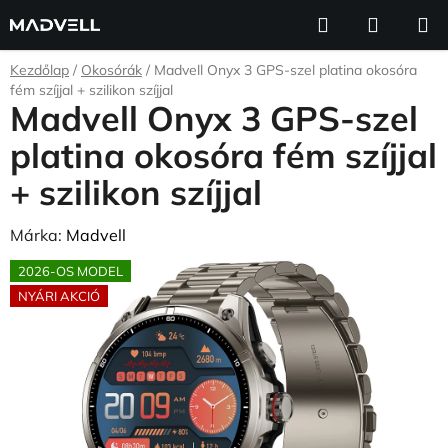
Ugrás
Keresés
KOSÁR
a
fő
Kezdőlap
/
Okosórák
/
Madvell Onyx 3 GPS-szel platina okosóra
tartalomhoz
fém szíjjal + szilikon szíjjal
Madvell Onyx 3 GPS-szel
platina okosóra fém szíjjal
+ szilikon szíjjal
Márka:
Madvell
2026-OS MODEL
NYÁRI AKCIÓ