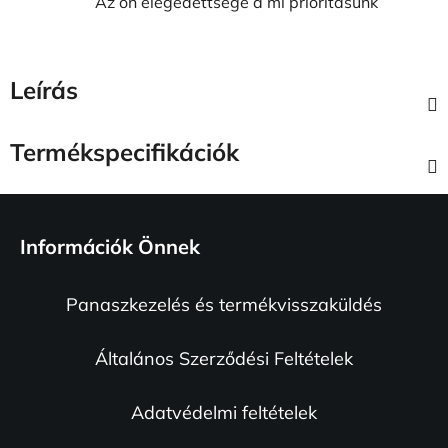
Az ön elégedettsége a mi prioritásunk
Leírás
Termékspecifikációk
L
á
Információk Önnek
b
l
Panaszkezelés és termékvisszaküldés
é
c
Általános Szerződési Feltételek
Adatvédelmi feltételek