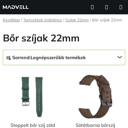
Ugrás
Keresés
KOSÁR
a
fő
Kezdőlap
/
Tartozékok óráinkhoz
/
Szíjak 22mm
/
Bőr szíjak 22mm
tartalomhoz
Bőr szíjak 22mm
T
Sorrend:
Legnépszerűbb termékek
e
r
T
m
e
é
r
k
m
e
é
k
k
r
e
e
Steppelt bőr szíj zöld
Sötétbarna bőrszíj
k
n