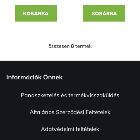
KOSÁRBA
KOSÁRBA
összesen
8
termék
L
i
s
L
t
á
a
Információk Önnek
b
i
l
r
Panaszkezelés és termékvisszaküldés
é
á
n
c
y
Általános Szerződési Feltételek
í
t
Adatvédelmi feltételek
á
s