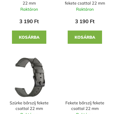
22 mm
fekete csattal 22 mm
l
d
Raktáron
Raktáron
i
e
s
z
3 190 Ft
3 190 Ft
t
é
á
s
KOSÁRBA
KOSÁRBA
j
e
a
Szürke bőrszíj fekete
Fekete bőrszíj fekete
csattal 22 mm
csattal 22 mm