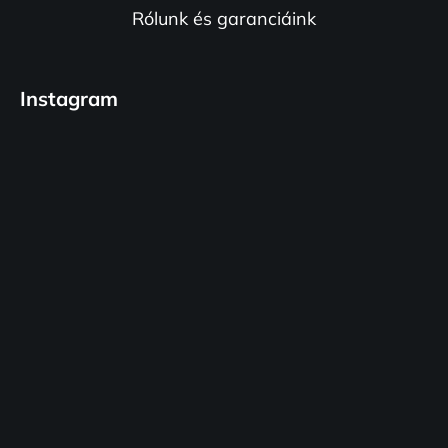
e
Rólunk és garanciáink
l
e
m
Instagram
e
i