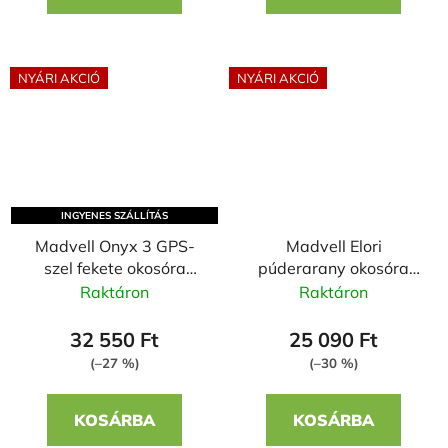
NYÁRI AKCIÓ
NYÁRI AKCIÓ
INGYENES SZÁLLÍTÁS
Madvell Onyx 3 GPS-
Madvell Elori
szel fekete okosóra
púderarany okosóra
narancssárga szilikon
szilikon szíjjal bordó
Raktáron
Raktáron
szíjjal
32 550 Ft
25 090 Ft
(–27 %)
(–30 %)
KOSÁRBA
KOSÁRBA