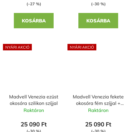
(–27 %)
(–30 %)
KOSÁRBA
KOSÁRBA
NYÁRI AKCIÓ
NYÁRI AKCIÓ
Madvell Venezia ezüst
Madvell Venezia fekete
okosóra szilikon szíjjal
okosóra fém szíjjal +
szilikon szíjjal
Raktáron
Raktáron
25 090 Ft
25 090 Ft
(–30 %)
(–30 %)