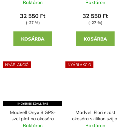
okosóra narancssárga
szilikon szíjjal
Raktáron
Raktáron
fém szíjjal + szilikon
szíjjal
32 550 Ft
32 550 Ft
(–27 %)
(–27 %)
KOSÁRBA
KOSÁRBA
NYÁRI AKCIÓ
NYÁRI AKCIÓ
INGYENES SZÁLLÍTÁS
Madvell Onyx 3 GPS-
Madvell Elori ezüst
szel platina okosóra
okosóra szilikon szíjjal
szilikon szíjjal
Raktáron
Raktáron