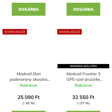
KOSÁRBA
KOSÁRBA
NYÁRI AKCIÓ
NYÁRI AKCIÓ
INGYENES SZÁLLÍTÁS
Madvell Elori
Madvell Frontier 3
púderarany okosóra
GPS-szel űrszürke
szilikon szíjjal Vektor
okosóra narancssárga
Raktáron
Raktáron
fém szíjjal + szilikon
szíjjal
25 090 Ft
32 550 Ft
(–30 %)
(–27 %)