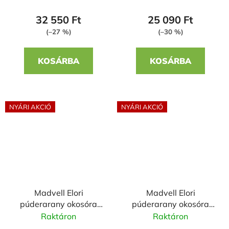
32 550 Ft
25 090 Ft
(–27 %)
(–30 %)
KOSÁRBA
KOSÁRBA
NYÁRI AKCIÓ
NYÁRI AKCIÓ
Madvell Elori
Madvell Elori
púderarany okosóra
púderarany okosóra
szilikon szíjjal
fém szíjjal
Raktáron
Raktáron