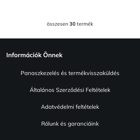
összesen
30
termék
L
i
s
L
t
á
a
Információk Önnek
b
i
l
r
Panaszkezelés és termékvisszaküldés
é
á
n
c
y
Általános Szerződési Feltételek
í
t
Adatvédelmi feltételek
á
s
e
Rólunk és garanciáink
l
e