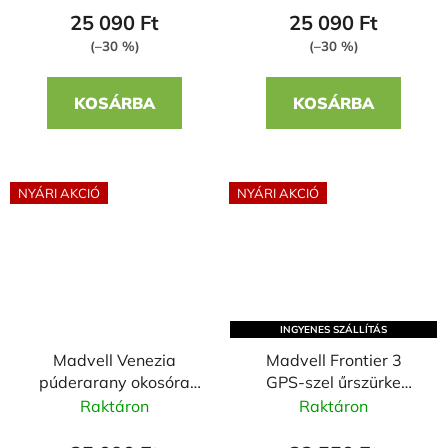
25 090 Ft
25 090 Ft
(–30 %)
(–30 %)
KOSÁRBA
KOSÁRBA
NYÁRI AKCIÓ
NYÁRI AKCIÓ
INGYENES SZÁLLÍTÁS
Madvell Venezia
Madvell Frontier 3
púderarany okosóra
GPS-szel űrszürke
szilikon szíjjal
okosóra fém szíjjal +
Raktáron
Raktáron
szilikon szíjjal