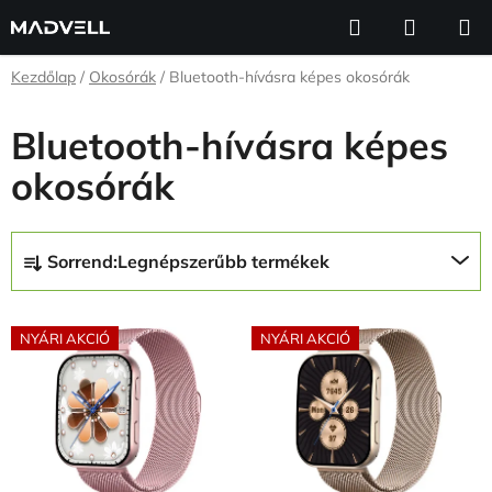
Ugrás
Keresés
KOSÁR
a
fő
Kezdőlap
/
Okosórák
/
Bluetooth-hívásra képes okosórák
tartalomhoz
Bluetooth-hívásra képes
okosórák
T
Sorrend:
Legnépszerűbb termékek
e
r
T
m
NYÁRI AKCIÓ
NYÁRI AKCIÓ
e
é
r
k
m
e
é
k
k
r