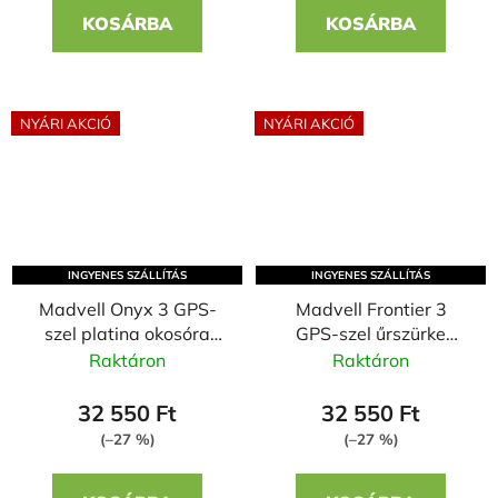
KOSÁRBA
KOSÁRBA
NYÁRI AKCIÓ
NYÁRI AKCIÓ
INGYENES SZÁLLÍTÁS
INGYENES SZÁLLÍTÁS
Madvell Onyx 3 GPS-
Madvell Frontier 3
szel platina okosóra
GPS-szel űrszürke
bőr szíjjal + szilikon
okosóra szilikon szíjjal
Raktáron
Raktáron
szíjjal
32 550 Ft
32 550 Ft
(–27 %)
(–27 %)