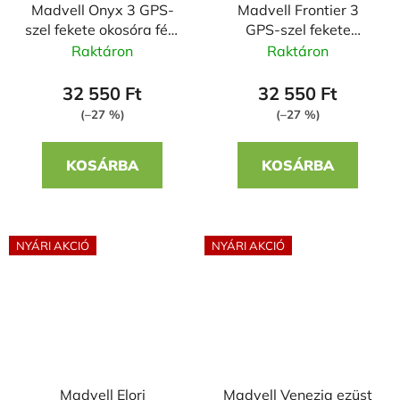
Madvell Onyx 3 GPS-
Madvell Frontier 3
szel fekete okosóra fém
GPS-szel fekete
szíjjal + szilikon szíjjal
okosóra fém szíjjal +
Raktáron
Raktáron
szilikon szíjjal
32 550 Ft
32 550 Ft
(–27 %)
(–27 %)
KOSÁRBA
KOSÁRBA
NYÁRI AKCIÓ
NYÁRI AKCIÓ
Madvell Elori
Madvell Venezia ezüst