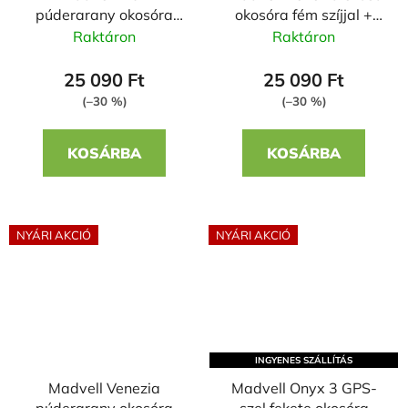
púderarany okosóra
okosóra fém szíjjal +
fém szíjjal Zira
szilikon szíjjal
Raktáron
Raktáron
25 090 Ft
25 090 Ft
(–30 %)
(–30 %)
KOSÁRBA
KOSÁRBA
NYÁRI AKCIÓ
NYÁRI AKCIÓ
INGYENES SZÁLLÍTÁS
Madvell Venezia
Madvell Onyx 3 GPS-
púderarany okosóra
szel fekete okosóra