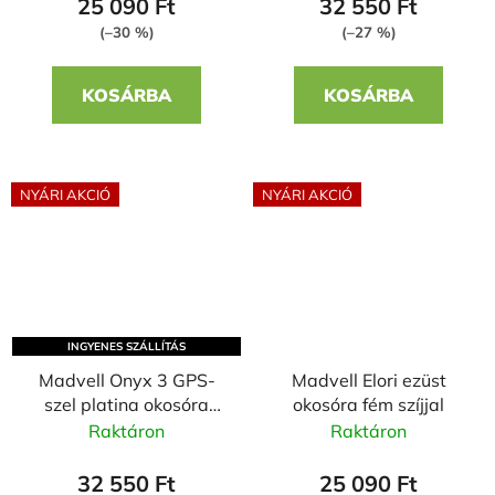
25 090 Ft
32 550 Ft
(–30 %)
(–27 %)
KOSÁRBA
KOSÁRBA
NYÁRI AKCIÓ
NYÁRI AKCIÓ
INGYENES SZÁLLÍTÁS
Madvell Onyx 3 GPS-
Madvell Elori ezüst
szel platina okosóra
okosóra fém szíjjal
fém szíjjal + szilikon
Raktáron
Raktáron
szíjjal
32 550 Ft
25 090 Ft