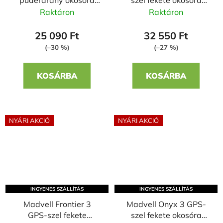
Bordó szilikon szíjjal
milánói szíjjal + szilikon
Raktáron
Raktáron
szíjjal
25 090 Ft
32 550 Ft
(–30 %)
(–27 %)
KOSÁRBA
KOSÁRBA
NYÁRI AKCIÓ
NYÁRI AKCIÓ
INGYENES SZÁLLÍTÁS
INGYENES SZÁLLÍTÁS
Madvell Frontier 3
Madvell Onyx 3 GPS-
GPS-szel fekete
szel fekete okosóra