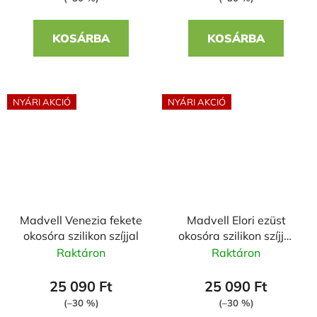
KOSÁRBA
KOSÁRBA
NYÁRI AKCIÓ
NYÁRI AKCIÓ
Madvell Venezia fekete
Madvell Elori ezüst
okosóra szilikon szíjjal
okosóra szilikon szíjjal
Jázmin
Raktáron
Raktáron
25 090 Ft
25 090 Ft
(–30 %)
(–30 %)