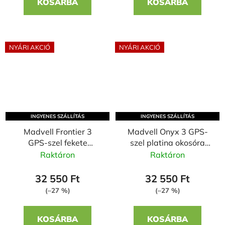
KOSÁRBA
KOSÁRBA
NYÁRI AKCIÓ
NYÁRI AKCIÓ
INGYENES SZÁLLÍTÁS
INGYENES SZÁLLÍTÁS
Madvell Frontier 3
Madvell Onyx 3 GPS-
GPS-szel fekete
szel platina okosóra
okosóra szilikon szíjjal
narancssárga szilikon
Raktáron
Raktáron
szíjjal
32 550 Ft
32 550 Ft
(–27 %)
(–27 %)
KOSÁRBA
KOSÁRBA