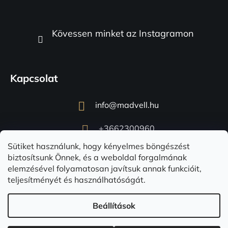
Kövessen minket az Instagramon
Kapcsolat
info
@
madvell.hu
+3662300960
Sütiket használunk, hogy kényelmes böngészést
biztosítsunk Önnek, és a weboldal forgalmának
elemzésével folyamatosan javítsuk annak funkcióit,
teljesítményét és használhatóságát.
Beállítások
Shoptet készítette