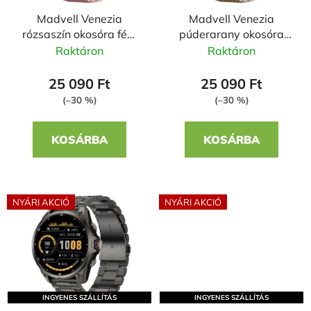
e
e
Madvell Venezia
Madvell Venezia
k
n
rózsaszín okosóra fém
púderarany okosóra
l
d
szíjjal + szilikon szíjjal
fém szíjjal + szilikon
Raktáron
Raktáron
i
e
szíjjal
s
z
25 090 Ft
25 090 Ft
t
é
(–30 %)
(–30 %)
á
s
j
e
KOSÁRBA
KOSÁRBA
a
NYÁRI AKCIÓ
NYÁRI AKCIÓ
INGYENES SZÁLLÍTÁS
INGYENES SZÁLLÍTÁS