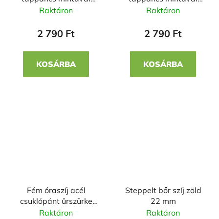
22mm
22mm
Raktáron
Raktáron
2 790 Ft
2 790 Ft
KOSÁRBA
KOSÁRBA
Fém óraszíj acél
Steppelt bőr szíj zöld
csuklópánt űrszürke
22 mm
(Horizon 2) 22mm
Raktáron
Raktáron