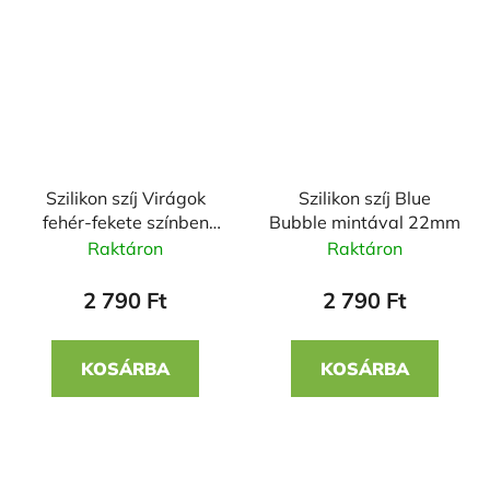
Szilikon szíj Virágok
Szilikon szíj Blue
fehér-fekete színben
Bubble mintával 22mm
22mm
Raktáron
Raktáron
2 790 Ft
2 790 Ft
KOSÁRBA
KOSÁRBA