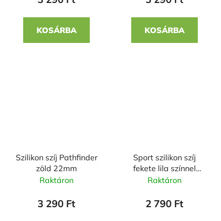
KOSÁRBA
KOSÁRBA
Szilikon szíj Pathfinder
Sport szilikon szíj
zöld 22mm
fekete lila színnel
22mm
Raktáron
Raktáron
3 290 Ft
2 790 Ft