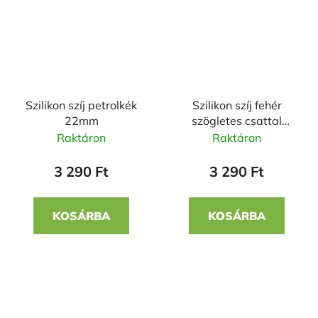
Szilikon szíj petrolkék
Szilikon szíj fehér
22mm
szögletes csattal
22mm
Raktáron
Raktáron
3 290 Ft
3 290 Ft
KOSÁRBA
KOSÁRBA