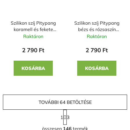
Szilikon szíj Pitypang
Szilikon szíj Pitypang
karamell és fekete
bézs és rózsaszín
22mm
22mm
Raktáron
Raktáron
2 790 Ft
2 790 Ft
KOSÁRBA
KOSÁRBA
TOVÁBBI 64 BETÖLTÉSE
1
3
L
összesen
146
termék