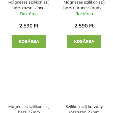
Mágneses szilikon szíj
Mágneses szilikon szíj
bézs rózsaszínnel
bézs narancssárgával
22mm
22mm
Raktáron
Raktáron
2 590 Ft
2 590 Ft
KOSÁRBA
KOSÁRBA
Mágneses szilikon szíj
Szilikon szíj halvány
bézs 22mm
rózsaszín 22mm