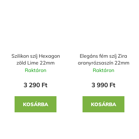
Szilikon szíj Hexagon
Elegáns fém szíj Zira
zöld Lime 22mm
aranyrózsaszín 22mm
Raktáron
Raktáron
3 290 Ft
3 990 Ft
KOSÁRBA
KOSÁRBA