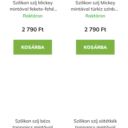
Szilikon szíj Mickey
Szilikon szíj Mickey
mintával fekete-fehér
mintával türkiz színben
színben 22mm
22mm
Raktáron
Raktáron
2 790 Ft
2 790 Ft
KOSÁRBA
KOSÁRBA
Szilikon szíj bézs
Szilikon szíj sötétkék
tappancs mintával
tappancs mintával