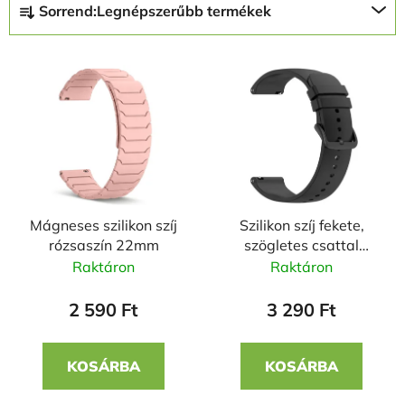
Sorrend:
Legnépszerűbb termékek
e
r
T
m
e
é
r
k
m
e
é
k
k
r
e
e
Mágneses szilikon szíj
Szilikon szíj fekete,
k
n
rózsaszín 22mm
szögletes csattal
l
d
22mm
Raktáron
Raktáron
i
e
s
z
2 590 Ft
3 290 Ft
t
é
á
s
KOSÁRBA
KOSÁRBA
j
e
a