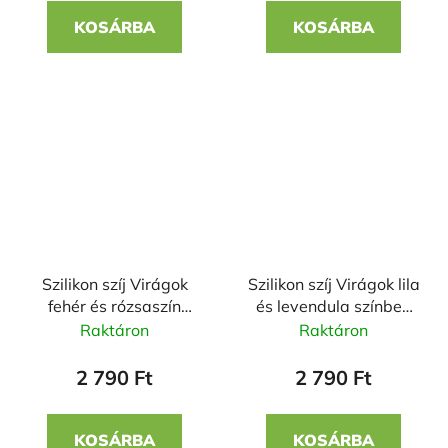
KOSÁRBA
KOSÁRBA
Szilikon szíj Virágok
Szilikon szíj Virágok lila
fehér és rózsaszín
és levendula színben
színben 22mm
22mm
Raktáron
Raktáron
2 790 Ft
2 790 Ft
KOSÁRBA
KOSÁRBA