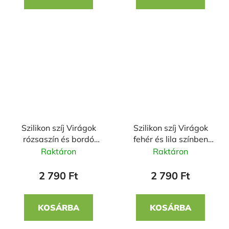
Szilikon szíj Virágok
Szilikon szíj Virágok
rózsaszín és bordó
fehér és lila színben
színben 22mm
22mm
Raktáron
Raktáron
2 790 Ft
2 790 Ft
KOSÁRBA
KOSÁRBA