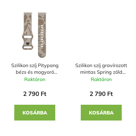
Szilikon szíj Pitypang
Szilikon szíj gravírozott
bézs és mogyoró
mintas Spring zöld
22mm
22mm
Raktáron
Raktáron
2 790 Ft
2 790 Ft
KOSÁRBA
KOSÁRBA