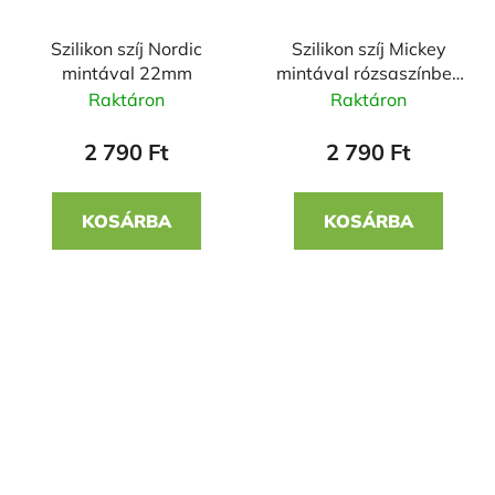
Szilikon szíj Nordic
Szilikon szíj Mickey
mintával 22mm
mintával rózsaszínben
22mm
Raktáron
Raktáron
2 790 Ft
2 790 Ft
KOSÁRBA
KOSÁRBA