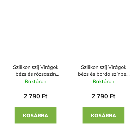
Szilikon szíj Virágok
Szilikon szíj Virágok
bézs és rózsaszín
bézs és bordó színben
színben 22mm
22mm
Raktáron
Raktáron
2 790 Ft
2 790 Ft
KOSÁRBA
KOSÁRBA