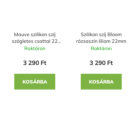
Mauve szilikon szíj
Szilikon szíj Bloom
szögletes csattal 22
rózsaszín liliom 22mm
mm
Raktáron
Raktáron
3 290 Ft
3 290 Ft
KOSÁRBA
KOSÁRBA