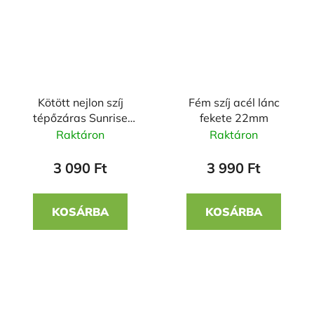
Kötött nejlon szíj
Fém szíj acél lánc
tépőzáras Sunrise
fekete 22mm
22mm
Raktáron
Raktáron
3 090 Ft
3 990 Ft
KOSÁRBA
KOSÁRBA