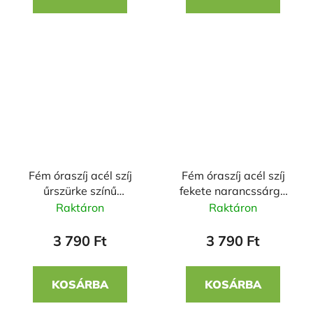
Fém óraszíj acél szíj
Fém óraszíj acél szíj
űrszürke színű
fekete narancssárga
narancssárga csíkkal
csíkkal 22 mm
Raktáron
Raktáron
22 mm
3 790 Ft
3 790 Ft
KOSÁRBA
KOSÁRBA