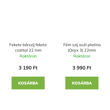
Fekete bőrszíj fekete
Fém szíj acél platina
csattal 22 mm
(Onyx 3) 22mm
Raktáron
Raktáron
3 190 Ft
3 990 Ft
KOSÁRBA
KOSÁRBA