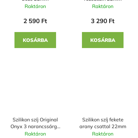
Raktáron
Raktáron
2 590 Ft
3 290 Ft
KOSÁRBA
KOSÁRBA
Szilikon szíj Original
Szilikon szíj fekete
Onyx 3 narancssárga
arany csattal 22mm
22mm
Raktáron
Raktáron