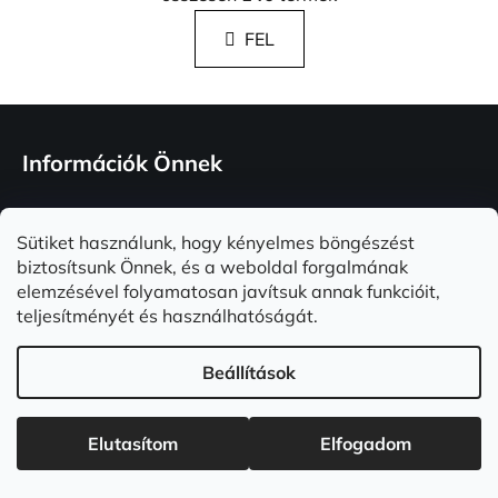
i
s
FEL
t
a
i
L
r
á
á
Információk Önnek
n
b
y
l
í
Panaszkezelés és termékvisszaküldés
é
Sütiket használunk, hogy kényelmes böngészést
t
c
biztosítsunk Önnek, és a weboldal forgalmának
á
Általános Szerződési Feltételek
elemzésével folyamatosan javítsuk annak funkcióit,
s
teljesítményét és használhatóságát.
e
l
Adatvédelmi feltételek
e
Beállítások
m
Rólunk és garanciáink
e
i
Elutasítom
Elfogadom
☀️ Utolsó esély! A nyári akció ma éjfélkor véget ér. 🔥
Instagram