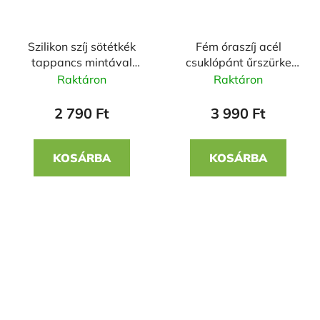
Szilikon szíj sötétkék
Fém óraszíj acél
tappancs mintával
csuklópánt űrszürke
22mm
(Horizon 2) 22mm
Raktáron
Raktáron
2 790 Ft
3 990 Ft
KOSÁRBA
KOSÁRBA