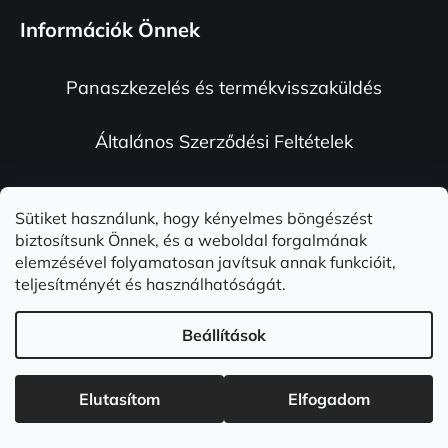
á
á
Információk Önnek
n
b
y
l
í
Panaszkezelés és termékvisszaküldés
é
t
c
á
Általános Szerződési Feltételek
s
e
l
Adatvédelmi feltételek
e
Sütiket használunk, hogy kényelmes böngészést
m
biztosítsunk Önnek, és a weboldal forgalmának
Rólunk és garanciáink
e
elemzésével folyamatosan javítsuk annak funkcióit,
i
teljesítményét és használhatóságát.
Instagram
Beállítások
Elutasítom
Elfogadom
☀️ Utolsó esély! A nyári akció ma éjfélkor véget ér. 🔥