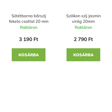
Sötétbarna bőrszíj
Szilikon szíj Jasmin
fekete csattal 20 mm
virág 20mm
Raktáron
Raktáron
3 190 Ft
2 790 Ft
KOSÁRBA
KOSÁRBA