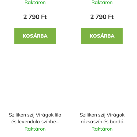
22mm
színben 22mm
Raktáron
Raktáron
2 790 Ft
2 790 Ft
KOSÁRBA
KOSÁRBA
Szilikon szíj Virágok lila
Szilikon szíj Virágok
és levendula színben
rózsaszín és bordó
22mm
színben 22mm
Raktáron
Raktáron