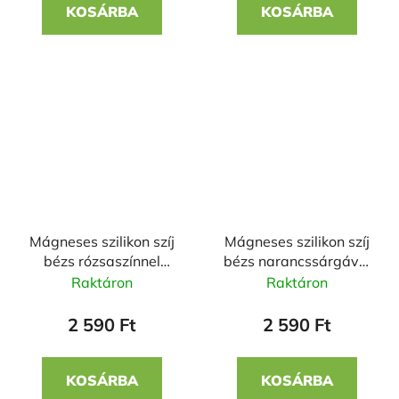
KOSÁRBA
KOSÁRBA
Mágneses szilikon szíj
Mágneses szilikon szíj
bézs rózsaszínnel
bézs narancssárgával
22mm
22mm
Raktáron
Raktáron
2 590 Ft
2 590 Ft
KOSÁRBA
KOSÁRBA