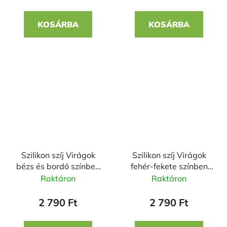
KOSÁRBA
KOSÁRBA
Szilikon szíj Virágok
Szilikon szíj Virágok
bézs és bordó színben
fehér-fekete színben
22mm
22mm
Raktáron
Raktáron
2 790 Ft
2 790 Ft