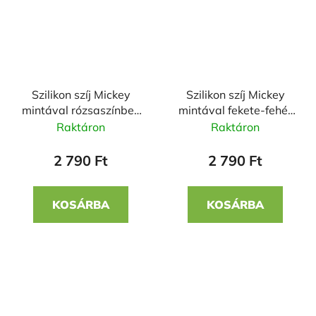
Szilikon szíj Mickey
Szilikon szíj Mickey
mintával rózsaszínben
mintával fekete-fehér
22mm
színben 22mm
Raktáron
Raktáron
2 790 Ft
2 790 Ft
KOSÁRBA
KOSÁRBA