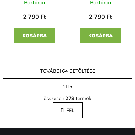
színben 20 mm
mm
Raktáron
Raktáron
2 790 Ft
2 790 Ft
KOSÁRBA
KOSÁRBA
TOVÁBBI 64 BETÖLTÉSE
1
5
L
összesen
279
termék
i
s
FEL
t
a
i
L
r