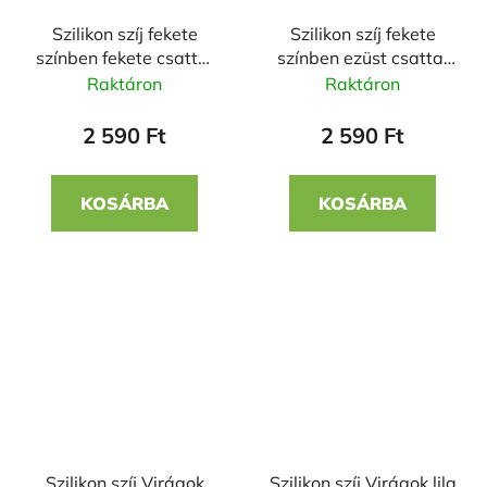
Szilikon szíj fekete
Szilikon szíj fekete
színben fekete csattal
színben ezüst csattal
20 mm
20 mm
Raktáron
Raktáron
2 590 Ft
2 590 Ft
KOSÁRBA
KOSÁRBA
Szilikon szíj Virágok
Szilikon szíj Virágok lila