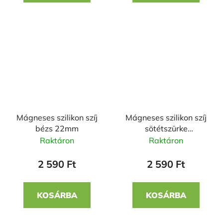
Mágneses szilikon szíj
Mágneses szilikon szíj
bézs 22mm
sötétszürke
narancssárgával
Raktáron
Raktáron
20mm
2 590 Ft
2 590 Ft
KOSÁRBA
KOSÁRBA