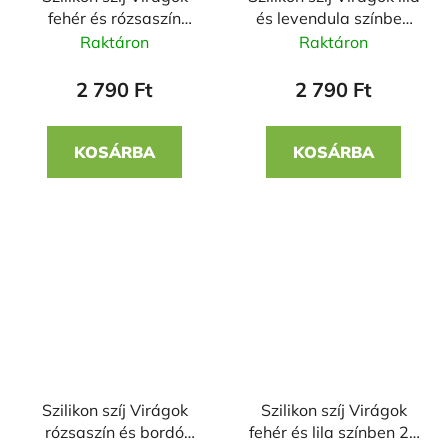
fehér és rózsaszín
és levendula színben
színben 20 mm
20 mm
Raktáron
Raktáron
2 790 Ft
2 790 Ft
KOSÁRBA
KOSÁRBA
Szilikon szíj Virágok
Szilikon szíj Virágok
rózsaszín és bordó
fehér és lila színben 20