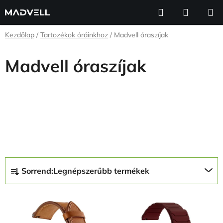
Ugrás
Keresés
KOSÁR
a
fő
Kezdőlap
/
Tartozékok óráinkhoz
/
Madvell óraszíjak
tartalomhoz
Madvell óraszíjak
T
Sorrend:
Legnépszerűbb termékek
e
r
T
m
e
é