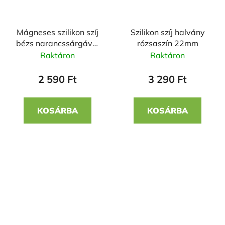
Mágneses szilikon szíj
Szilikon szíj halvány
bézs narancssárgával
rózsaszín 22mm
20mm
Raktáron
Raktáron
2 590 Ft
3 290 Ft
KOSÁRBA
KOSÁRBA