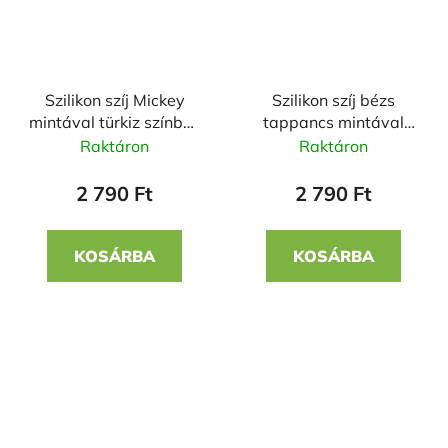
Szilikon szíj Mickey
Szilikon szíj bézs
mintával türkiz színben
tappancs mintával
22mm
22mm
Raktáron
Raktáron
2 790 Ft
2 790 Ft
KOSÁRBA
KOSÁRBA