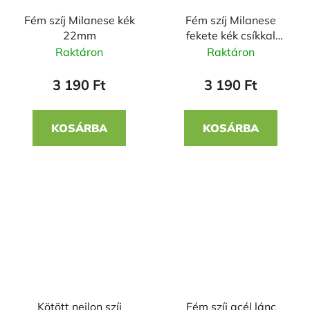
Fém szíj Milanese kék
Fém szíj Milanese
22mm
fekete kék csíkkal
20mm
Raktáron
Raktáron
3 190 Ft
3 190 Ft
KOSÁRBA
KOSÁRBA
Kötött nejlon szíj
Fém szíj acél lánc