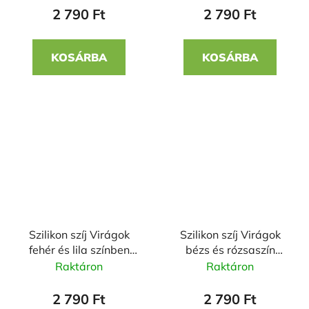
2 790 Ft
2 790 Ft
KOSÁRBA
KOSÁRBA
Szilikon szíj Virágok
Szilikon szíj Virágok
fehér és lila színben
bézs és rózsaszín
22mm
színben 22mm
Raktáron
Raktáron
2 790 Ft
2 790 Ft