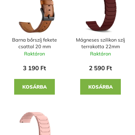
r
k
m
e
é
k
k
r
e
e
Barna bőrszíj fekete
Mágneses szilikon szíj
k
n
csattal 20 mm
terrakotta 22mm
l
d
Raktáron
Raktáron
i
e
s
z
3 190 Ft
2 590 Ft
t
é
á
s
KOSÁRBA
KOSÁRBA
j
e
a