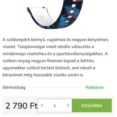
A szilikonpánt könnyű, rugalmas és nagyon kényelmes
viselet. Tulajdonságai miatt ideális választás a
mindennapi viselethez és a sporttevékenységekhez. A
szilikon anyag nagyon finoman tapad a bőrhöz,
ugyanakkor szilárd tartást biztosít, ami növeli a
kényelmet még hosszabb viselés során is.
Elérhetőség
Raktáron
2 790 Ft
KOSÁRBA
Egységár: