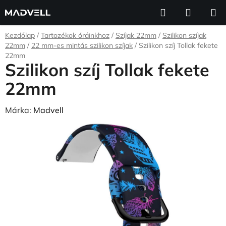
Ugrás
Keresés
KOSÁR
a
fő
Kezdőlap
/
Tartozékok óráinkhoz
/
Szíjak 22mm
/
Szilikon szíjak
tartalomhoz
22mm
/
22 mm-es mintás szilikon szíjak
/
Szilikon szíj Tollak fekete
22mm
Szilikon szíj Tollak fekete
22mm
Márka:
Madvell