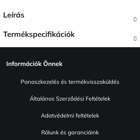
Leírás
Termékspecifikációk
L
á
Információk Önnek
b
l
Panaszkezelés és termékvisszaküldés
é
c
Általános Szerződési Feltételek
Adatvédelmi feltételek
Rólunk és garanciáink