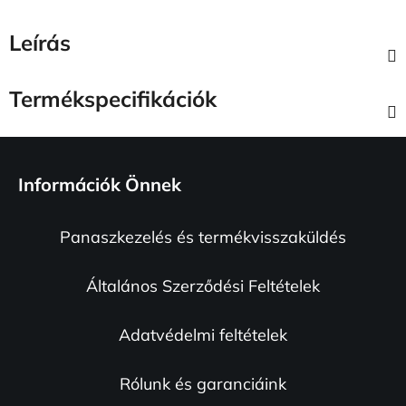
Leírás
Termékspecifikációk
L
á
Információk Önnek
b
l
Panaszkezelés és termékvisszaküldés
é
c
Általános Szerződési Feltételek
Adatvédelmi feltételek
Rólunk és garanciáink