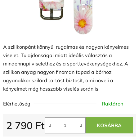
A szilikonpánt könnyű, rugalmas és nagyon kényelmes
viselet. Tulajdonságai miatt ideális választás a
mindennapi viselethez és a sporttevékenységekhez. A
szilikon anyag nagyon finoman tapad a bőrhöz,
ugyanakkor szilárd tartást biztosít, ami növeli a
kényelmet még hosszabb viselés során is.
Elérhetőség
Raktáron
2 790 Ft
KOSÁRBA
Egységár: