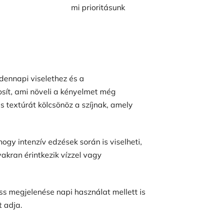
mi prioritásunk
dennapi viselethez és a
sít, ami növeli a kényelmet még
s textúrát kölcsönöz a szíjnak, amely
hogy intenzív edzések során is viselheti,
yakran érintkezik vízzel vagy
riss megjelenése napi használat mellett is
t adja.