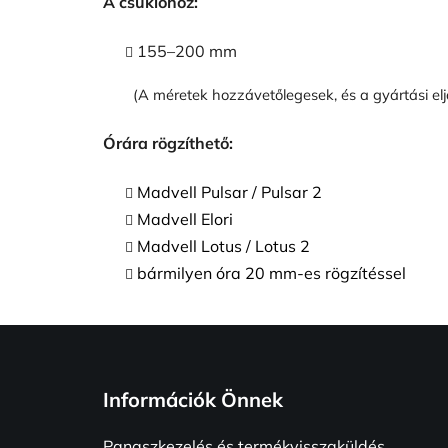
A csuklóhoz:
155–200 mm
(A méretek hozzávetőlegesek, és a gyártási elj
Órára rögzíthető:
Madvell Pulsar / Pulsar 2
Madvell Elori
Madvell Lotus / Lotus 2
bármilyen óra 20 mm-es rögzítéssel
L
á
Információk Önnek
b
l
Panaszkezelés és termékvisszaküldés