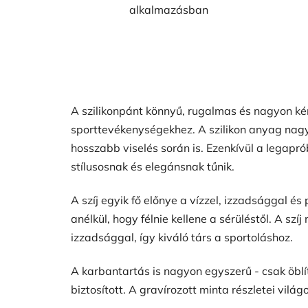
alkalmazásban
A szilikonpánt könnyű, rugalmas és nagyon kén
sporttevékenységekhez. A szilikon anyag nagy
hosszabb viselés során is. Ezenkívül a legapr
stílusosnak és elegánsnak tűnik.
A szíj egyik fő előnye a vízzel, izzadsággal és
anélkül, hogy félnie kellene a sérüléstől. A sz
izzadsággal, így kiváló társ a sportoláshoz.
A karbantartás is nagyon egyszerű - csak öblítse
biztosított. A gravírozott minta részletei világ