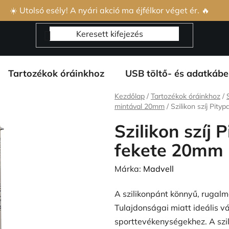
s Szerződési Feltételek
Adatvédelmi feltételek
Rólunk és 
☀️ Utolsó esély! A nyári akció ma éjfélkor véget ér. 🔥
Tartozékok óráinkhoz
USB töltő- és adatkábe
Kezdőlap
/
Tartozékok óráinkhoz
/
mintával 20mm
/
Szilikon szíj Pit
Szilikon szíj 
fekete 20mm
Márka:
Madvell
A szilikonpánt könnyű, rugalm
Tulajdonságai miatt ideális v
sporttevékenységekhez. A szi