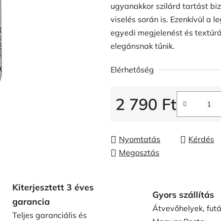
ugyanakkor szilárd tartást bi
viselés során is. Ezenkívül a
egyedi megjelenést és textúrá
elegánsnak tűnik.
Elérhetőség
2 790 Ft
Egységár:
Nyomtatás
Kérdés
Megosztás
Kiterjesztett 3 éves
Gyors szállítás
garancia
Átvevőhelyek, fut
Teljes garanciális és