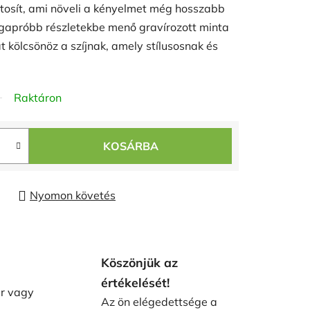
ztosít, ami növeli a kényelmet még hosszabb
 legapróbb részletekbe menő gravírozott minta
t kölcsönöz a szíjnak, amely stílusosnak és
Raktáron
KOSÁRBA
Nyomon követés
Köszönjük az
értékelését!
ár vagy
Az ön elégedettsége a