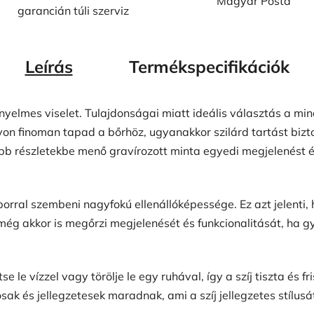
Magyar Posta
garancián túli szerviz
Leírás
Termékspecifikációk
yelmes viselet. Tulajdonságai miatt ideális választás a min
on finoman tapad a bőrhöz, ugyanakkor szilárd tartást bizto
óbb részletekbe menő gravírozott minta egyedi megjelenést é
 porral szembeni nagyfokú ellenállóképessége. Ez azt jelenti, 
íj még akkor is megőrzi megjelenését és funkcionalitását, ha g
 le vízzel vagy törölje le egy ruhával, így a szíj tiszta és f
osak és jellegzetesek maradnak, ami a szíj jellegzetes stílusá