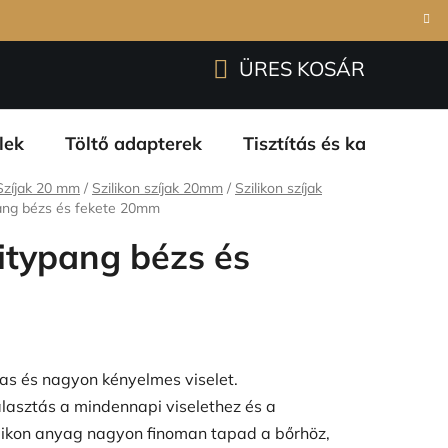
Bejelentkezés
Regisztráció
garanciáink
ÜRES KOSÁR
KOSÁR
lek
Töltő adapterek
Tisztítás és karbantart
Szíjak 20 mm
/
Szilikon szíjak 20mm
/
Szilikon szíjak
ypang bézs és fekete 20mm
Pitypang bézs és
as és nagyon kényelmes viselet.
álasztás a mindennapi viselethez és a
likon anyag nagyon finoman tapad a bőrhöz,