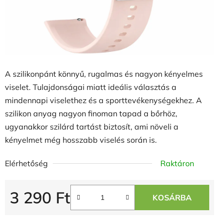
A szilikonpánt könnyű, rugalmas és nagyon kényelmes
viselet. Tulajdonságai miatt ideális választás a
mindennapi viselethez és a sporttevékenységekhez. A
szilikon anyag nagyon finoman tapad a bőrhöz,
ugyanakkor szilárd tartást biztosít, ami növeli a
kényelmet még hosszabb viselés során is.
Elérhetőség
Raktáron
3 290 Ft
KOSÁRBA
Egységár: