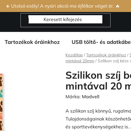
s Szerződési Feltételek
Adatvédelmi feltételek
Rólunk és 
☀️ Utolsó esély! A nyári akció ma éjfélkor véget ér. 🔥
Tartozékok óráinkhoz
USB töltő- és adatkábe
Kezdőlap
/
Tartozékok óráinkhoz
/
mintával 20mm
/
Szilikon szíj béz
Szilikon szíj
mintával 20
Márka:
Madvell
A szilikon szíj könnyű, rugalm
Tulajdonságainak köszönhetőe
és sporttevékenységekhez is. 