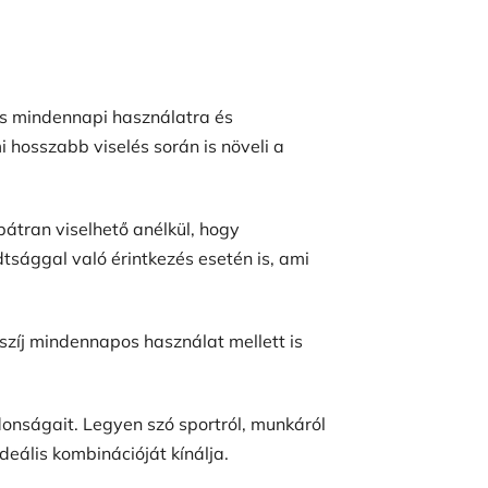
ás mindennapi használatra és
 hosszabb viselés során is növeli a
 bátran viselhető anélkül, hogy
dtsággal való érintkezés esetén is, ami
szíj mindennapos használat mellett is
donságait. Legyen szó sportról, munkáról
eális kombinációját kínálja.