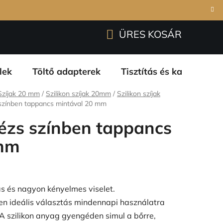
Bejelentkezés
Regisztráció
garanciáink
ÜRES KOSÁR
KOSÁR
lek
Töltő adapterek
Tisztítás és karbantart
Szíjak 20 mm
/
Szilikon szíjak 20mm
/
Szilikon szíjak
s színben tappancs mintával 20 mm
 bézs színben tappancs
 mm
as és nagyon kényelmes viselet.
n ideális választás mindennapi használatra
A szilikon anyag gyengéden simul a bőrre,