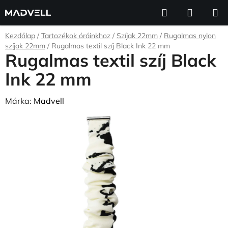
Ugrás
Keresés
KOSÁR
a
fő
Kezdőlap
/
Tartozékok óráinkhoz
/
Szíjak 22mm
/
Rugalmas nylon
tartalomhoz
szíjak 22mm
/
Rugalmas textil szíj Black Ink 22 mm
Rugalmas textil szíj Black
Ink 22 mm
Márka:
Madvell