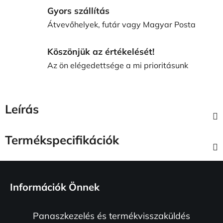
Gyors szállítás
Átvevőhelyek, futár vagy Magyar Posta
Köszönjük az értékelését!
Az ön elégedettsége a mi prioritásunk
Leírás
Termékspecifikációk
L
á
Információk Önnek
b
l
Panaszkezelés és termékvisszaküldés
é