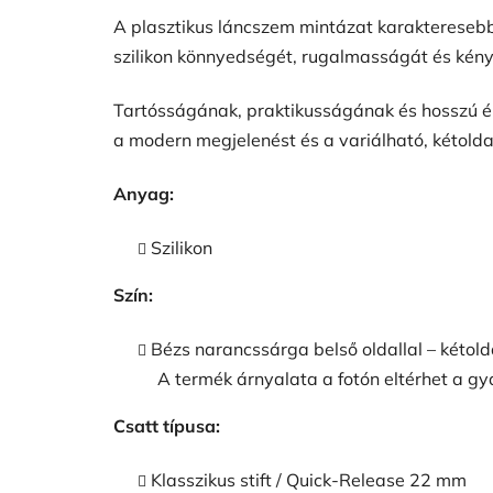
A plasztikus láncszem mintázat karakteresebb m
szilikon könnyedségét, rugalmasságát és kény
Tartósságának, praktikusságának és hosszú él
a modern megjelenést és a variálható, kétoldal
Anyag:
Szilikon
Szín:
Bézs narancssárga belső oldallal – kétold
A termék árnyalata a fotón eltérhet a gy
Csatt típusa:
Klasszikus stift / Quick-Release 22 mm