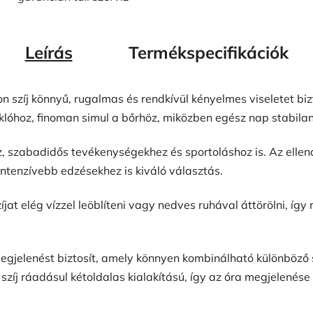
Leírás
Termékspecifikációk
 szíj könnyű, rugalmas és rendkívül kényelmes viseletet biz
óhoz, finoman simul a bőrhöz, miközben egész nap stabilan 
, szabadidős tevékenységekhez és sportoláshoz is. Az ellenáll
intenzívebb edzésekhez is kiváló választás.
jat elég vízzel leöblíteni vagy nedves ruhával áttörölni, így
megjelenést biztosít, amely könnyen kombinálható különböző 
A szíj ráadásul kétoldalas kialakítású, így az óra megjelenés