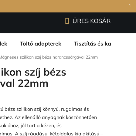
Bejelentkezés
Regisztráció
garanciáink
ÜRES KOSÁR
KOSÁR
lek
Töltő adapterek
Tisztítás és karbantart
Mágneses szilikon szíj bézs narancssárgával 22mm
ikon szíj bézs
ával 22mm
bézs szilikon szíj könnyű, rugalmas és
ethez. Az ellenálló anyagnak köszönhetően
klóhoz, jól tart a kézen, és
lmas. A szíj ráadásul kétoldalas kialakítású –