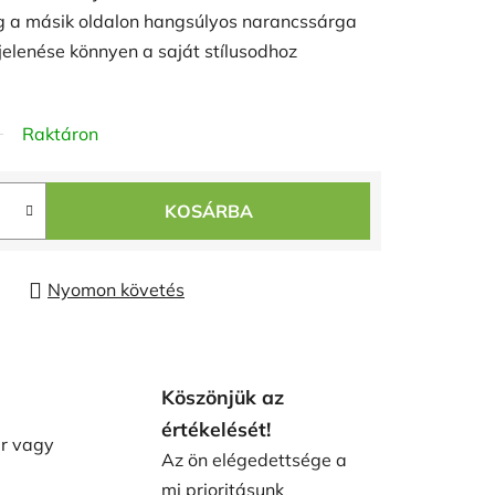
íg a másik oldalon hangsúlyos narancssárga
gjelenése könnyen a saját stílusodhoz
Raktáron
KOSÁRBA
Nyomon követés
Köszönjük az
értékelését!
ár vagy
Az ön elégedettsége a
mi prioritásunk