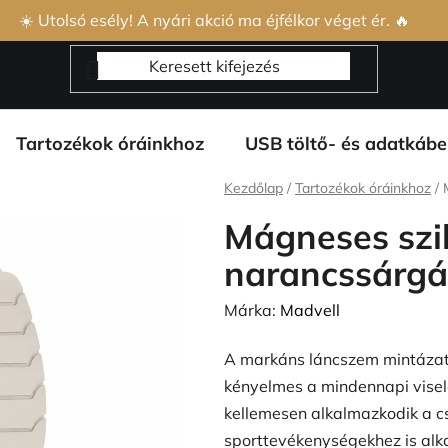
s Szerződési Feltételek
Adatvédelmi feltételek
Rólunk és 
☀️ Utolsó esély! A nyári akció ma éjfélkor véget ér. 🔥
Tartozékok óráinkhoz
USB töltő- és adatkábe
Kezdőlap
/
Tartozékok óráinkhoz
/
Mágneses szil
narancssárg
Márka:
Madvell
A markáns láncszem mintázatú 
kényelmes a mindennapi visel
kellemesen alkalmazkodik a csu
sporttevékenységekhez is alka