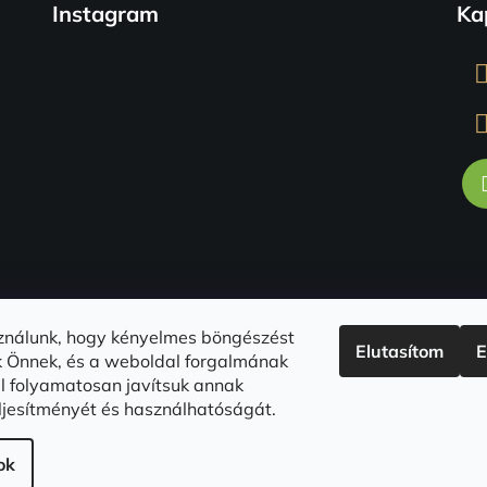
Instagram
Ka
sználunk, hogy kényelmes böngészést
Elutasítom
E
k Önnek, és a weboldal forgalmának
l folyamatosan javítsuk annak
teljesítményét és használhatóságát.
Kövessen minket az Instagramon
ok