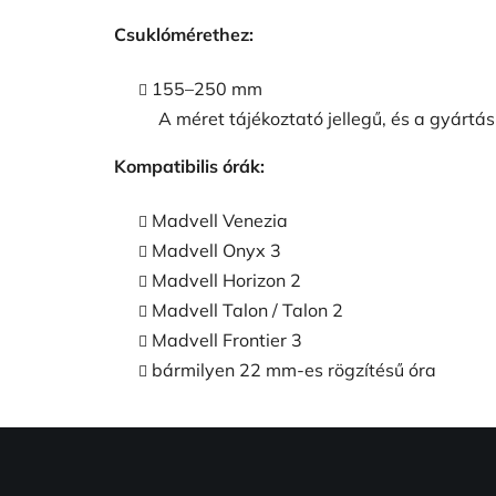
Csuklómérethez:
155–250 mm
A méret tájékoztató jellegű, és a gyártás
Kompatibilis órák:
Madvell Venezia
Madvell Onyx 3
Madvell Horizon 2
Madvell Talon / Talon 2
Madvell Frontier 3
bármilyen 22 mm-es rögzítésű óra
L
á