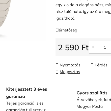
egyik oldala elegáns bézs, m
rész található, így az óra me
igazítható.
Elérhetőség
2 590 Ft
Egységár:
Nyomtatás
Kérdés
Megosztás
Kiterjesztett 3 éves
Gyors szállítás
garancia
Átvevőhelyek, fut
Teljes garanciális és
Magyar Posta
garancián túli szerviz