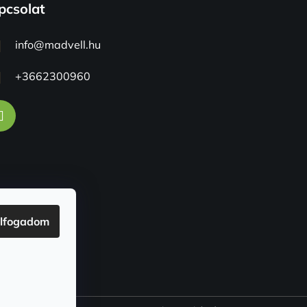
pcsolat
info
@
madvell.hu
+3662300960
lfogadom