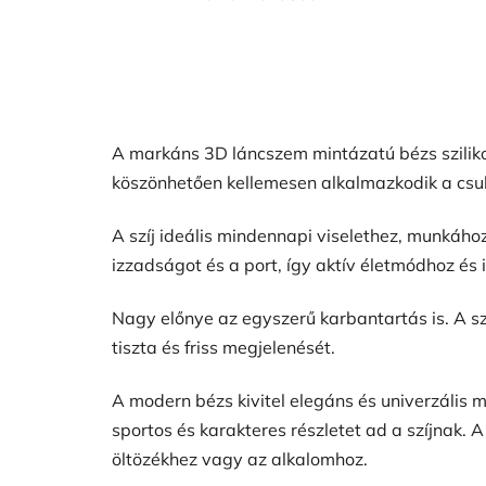
A markáns 3D láncszem mintázatú bézs szilikon
köszönhetően kellemesen alkalmazkodik a csukl
A szíj ideális mindennapi viselethez, munkához
izzadságot és a port, így aktív életmódhoz és 
Nagy előnye az egyszerű karbantartás is. A szí
tiszta és friss megjelenését.
A modern bézs kivitel elegáns és univerzális 
sportos és karakteres részletet ad a szíjnak. 
öltözékhez vagy az alkalomhoz.