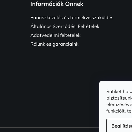
Információk Önnek
b
l
Panaszkezelés és termékvisszaküldés
é
Általános Szerződési Feltételek
c
Adatvédelmi feltételek
Rólunk és garanciáink
Sütiket ha
biztosítsun
elemzéséve
funkcióit, 
Beállítás