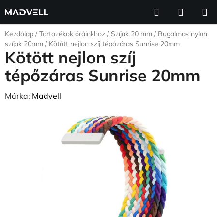
Ugrás
Keresés
KOSÁR
a
fő
Kezdőlap
/
Tartozékok óráinkhoz
/
Szíjak 20 mm
/
Rugalmas nylon
tartalomhoz
szíjak 20mm
/
Kötött nejlon szíj tépőzáras Sunrise 20mm
Kötött nejlon szíj
tépőzáras Sunrise 20mm
Márka:
Madvell