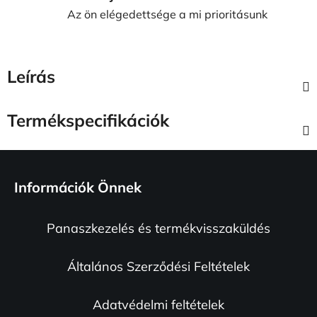
Az ön elégedettsége a mi prioritásunk
Leírás
Termékspecifikációk
L
á
Információk Önnek
b
l
Panaszkezelés és termékvisszaküldés
é
c
Általános Szerződési Feltételek
Adatvédelmi feltételek