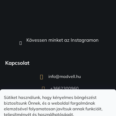
Kövessen minket az Instagramon
Kapcsolat
info
@
madvell.hu
+3662300960
Sütiket használunk, hogy kényelmes böngészést
biztosítsunk Önnek, és a weboldal forgalmának
elemzésével folyamatosan javítsuk annak funkcióit,
teljesítményét és használhatóságát.