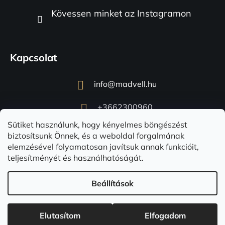
Kövessen minket az Instagramon
Kapcsolat
info
@
madvell.hu
+3662300960
Sütiket használunk, hogy kényelmes böngészést
biztosítsunk Önnek, és a weboldal forgalmának
elemzésével folyamatosan javítsuk annak funkcióit,
teljesítményét és használhatóságát.
Beállítások
Shoptet készítette
Copyright 2026
Madvell.hu
. Minden jog fenntartva.
Süti
Elutasítom
Elfogadom