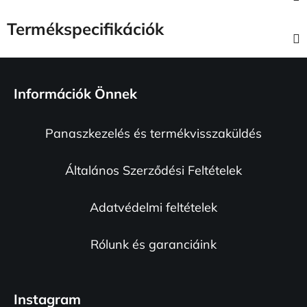
Termékspecifikációk
L
á
Információk Önnek
b
l
Panaszkezelés és termékvisszaküldés
é
c
Általános Szerződési Feltételek
Adatvédelmi feltételek
Rólunk és garanciáink
Instagram