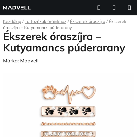
Ugrás
Keresés
KOSÁR
a
fő
Kezdőlap
/
Tartozékok óráinkhoz
/
Ékszerek óraszíjra
/
Ékszerek
tartalomhoz
óraszíjra – Kutyamancs púderarany
Ékszerek óraszíjra –
Kutyamancs púderarany
Márka:
Madvell