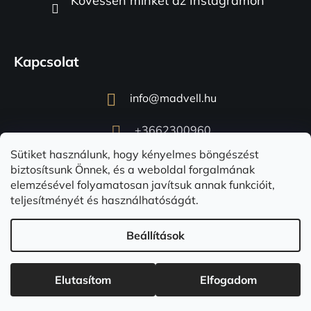
Kövessen minket az Instagramon
Kapcsolat
info
@
madvell.hu
+3662300960
Sütiket használunk, hogy kényelmes böngészést
biztosítsunk Önnek, és a weboldal forgalmának
elemzésével folyamatosan javítsuk annak funkcióit,
teljesítményét és használhatóságát.
Beállítások
Shoptet készítette
Copyright 2026
Madvell.hu
. Minden jog fenntartva.
Süti
Elutasítom
Elfogadom
beállítások szerkesztése
☀️ Utolsó esély! A nyári akció ma éjfélkor véget ér. 🔥