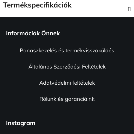
Termékspecifikációk
L
á
Információk Önnek
b
l
Panaszkezelés és termékvisszaküldés
é
c
Általános Szerződési Feltételek
Adatvédelmi feltételek
Rólunk és garanciáink
Instagram