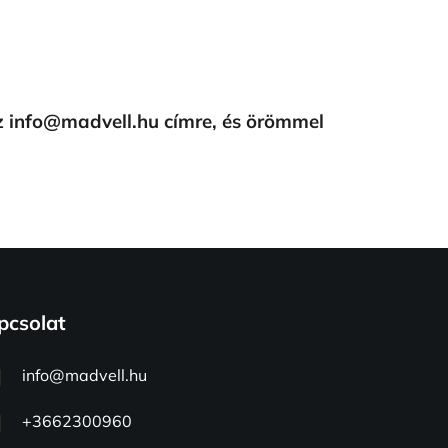
z info@madvell.hu címre, és örömmel
pcsolat
info
@
madvell.hu
+3662300960