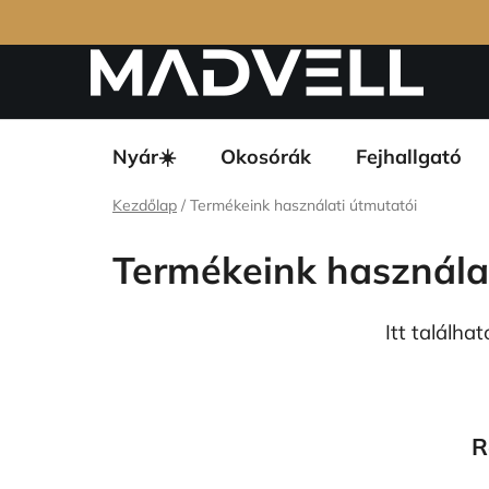
Ugrás
Panaszkezelés és termékvisszaküldés
Általáno
a
fő
tartalomhoz
Nyár☀️
Okosórák
Fejhallgató
Kezdőlap
/
Termékeink használati útmutatói
Termékeink használa
Itt találha
R