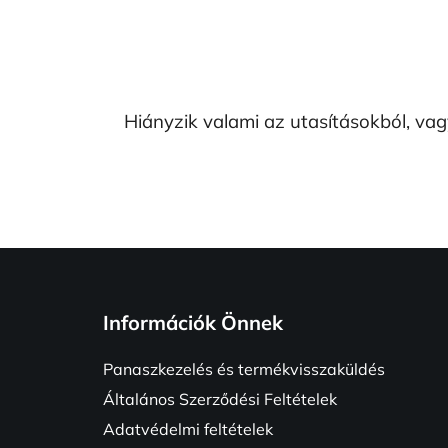
Hiányzik valami az utasításokból, vag
L
á
Információk Önnek
b
l
Panaszkezelés és termékvisszaküldés
é
Általános Szerződési Feltételek
c
Adatvédelmi feltételek