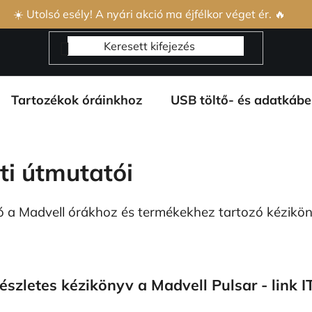
s Szerződési Feltételek
Adatvédelmi feltételek
Rólunk és 
☀️ Utolsó esély! A nyári akció ma éjfélkor véget ér. 🔥
Tartozékok óráinkhoz
USB töltő- és adatkábe
ti útmutatói
tó a Madvell órákhoz és termékekhez tartozó kézikön
észletes kézikönyv a Madvell Pulsar - link I