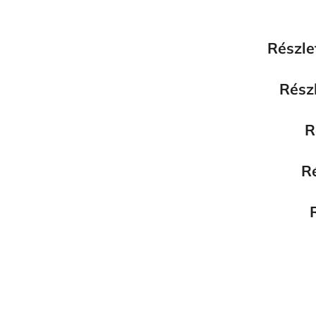
Részle
Részl
R
Ré