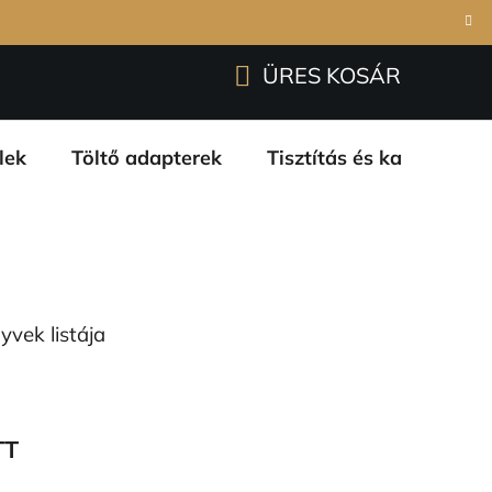
Bejelentkezés
Regisztráció
garanciáink
ÜRES KOSÁR
KOSÁR
lek
Töltő adapterek
Tisztítás és karbantart
yvek listája
TT