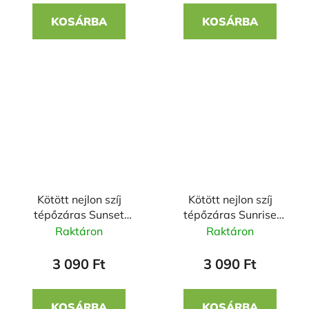
KOSÁRBA
KOSÁRBA
Kötött nejlon szíj
Kötött nejlon szíj
tépőzáras Sunset
tépőzáras Sunrise
22mm
22mm
Raktáron
Raktáron
3 090 Ft
3 090 Ft
KOSÁRBA
KOSÁRBA