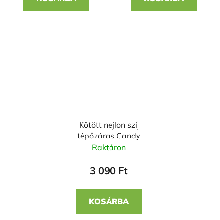
Kötött nejlon szíj
tépőzáras Candy
22mm
Raktáron
3 090 Ft
KOSÁRBA