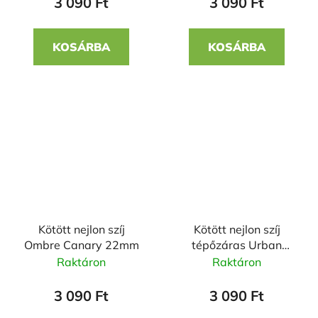
3 090 Ft
3 090 Ft
KOSÁRBA
KOSÁRBA
Kötött nejlon szíj
Kötött nejlon szíj
Ombre Canary 22mm
tépőzáras Urban
22mm
Raktáron
Raktáron
3 090 Ft
3 090 Ft