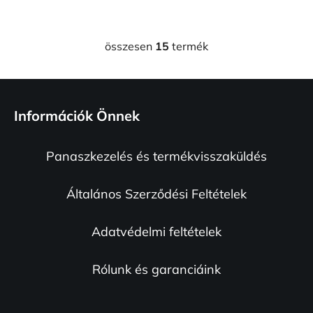
összesen
15
termék
L
i
s
L
t
á
a
Információk Önnek
b
i
l
r
Panaszkezelés és termékvisszaküldés
é
á
n
c
y
Általános Szerződési Feltételek
í
t
Adatvédelmi feltételek
á
s
e
Rólunk és garanciáink
l
e