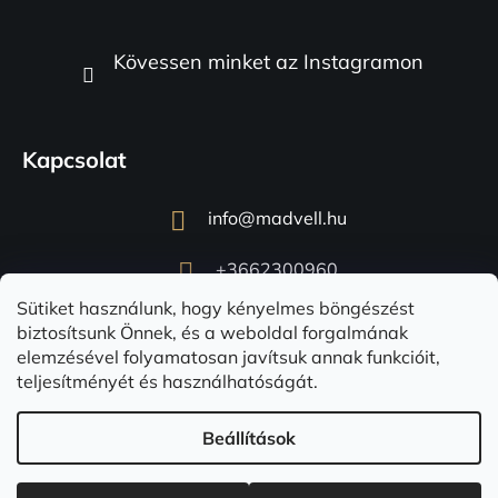
Kövessen minket az Instagramon
Kapcsolat
info
@
madvell.hu
+3662300960
Sütiket használunk, hogy kényelmes böngészést
biztosítsunk Önnek, és a weboldal forgalmának
elemzésével folyamatosan javítsuk annak funkcióit,
teljesítményét és használhatóságát.
Beállítások
Shoptet készítette
Copyright 2026
Madvell.hu
. Minden jog fenntartva.
Süti