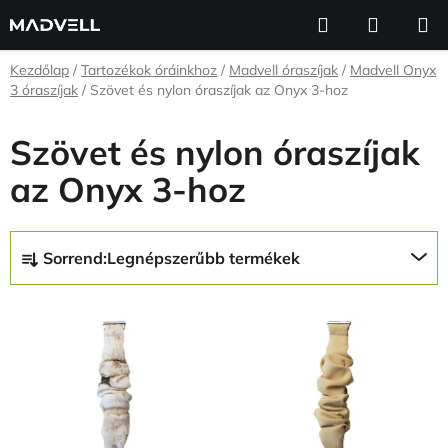
Ugrás
Keresés
KOSÁR
a
fő
Kezdőlap
/
Tartozékok óráinkhoz
/
Madvell óraszíjak
/
Madvell Onyx
tartalomhoz
3 óraszíjak
/
Szövet és nylon óraszíjak az Onyx 3-hoz
Szövet és nylon óraszíjak
az Onyx 3-hoz
T
Sorrend:
Legnépszerűbb termékek
e
r
T
m
e
é
r
k
m
e
é
k