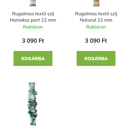
k
r
e
e
Rugalmas textil szíj
Rugalmas textil szíj
k
n
Homokos part 22 mm
Natural 22 mm
l
d
Raktáron
Raktáron
i
e
s
z
3 090 Ft
3 090 Ft
t
é
á
s
KOSÁRBA
KOSÁRBA
j
e
a