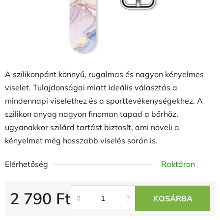
A szilikonpánt könnyű, rugalmas és nagyon kényelmes
viselet. Tulajdonságai miatt ideális választás a
mindennapi viselethez és a sporttevékenységekhez. A
szilikon anyag nagyon finoman tapad a bőrhöz,
ugyanakkor szilárd tartást biztosít, ami növeli a
kényelmet még hosszabb viselés során is.
Elérhetőség
Raktáron
2 790 Ft
KOSÁRBA
Egységár: