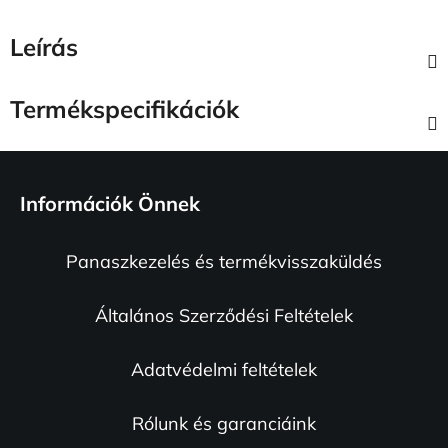
Leírás
Termékspecifikációk
L
á
Információk Önnek
b
l
Panaszkezelés és termékvisszaküldés
é
c
Általános Szerződési Feltételek
Adatvédelmi feltételek
Rólunk és garanciáink