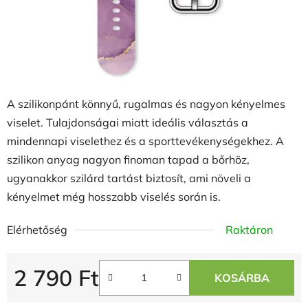
A szilikonpánt könnyű, rugalmas és nagyon kényelmes
viselet. Tulajdonságai miatt ideális választás a
mindennapi viselethez és a sporttevékenységekhez. A
szilikon anyag nagyon finoman tapad a bőrhöz,
ugyanakkor szilárd tartást biztosít, ami növeli a
kényelmet még hosszabb viselés során is.
Elérhetőség
Raktáron
2 790 Ft
KOSÁRBA
Egységár: