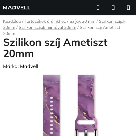
Ugrás
Keresés
KOSÁR
a
fő
Kezdőlap
/
Tartozékok óráinkhoz
/
Szíjak 20 mm
/
Szilikon szíjak
tartalomhoz
20mm
/
Szilikon szíjak mintával 20mm
/
Szilikon szíj Ametiszt
20mm
Szilikon szíj Ametiszt
20mm
Márka:
Madvell