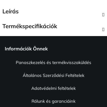
Leírás
Termékspecifikációk
L
á
Információk Önnek
b
l
Panaszkezelés és termékvisszaküldés
é
c
Általános Szerződési Feltételek
Adatvédelmi feltételek
Rólunk és garanciáink