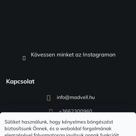
Kövessen minket az Instagramon
Kapcsolat
info
@
madvell.hu
+3662300960
Sütiket használunk, hogy kényelmes böngészést
biztosítsunk Önnek, és a weboldal forgalmának
elemzésével folyamatosan javítsuk annak funkcióit,