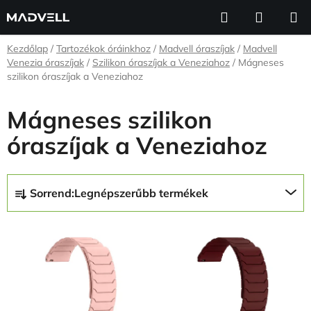
Ugrás
Keresés
KOSÁR
a
fő
Kezdőlap
/
Tartozékok óráinkhoz
/
Madvell óraszíjak
/
Madvell
tartalomhoz
Venezia óraszíjak
/
Szilikon óraszíjak a Veneziahoz
/
Mágneses
szilikon óraszíjak a Veneziahoz
Mágneses szilikon
óraszíjak a Veneziahoz
T
Sorrend:
Legnépszerűbb termékek
e
r
T
m
e
é
r
k
m
e
é
k