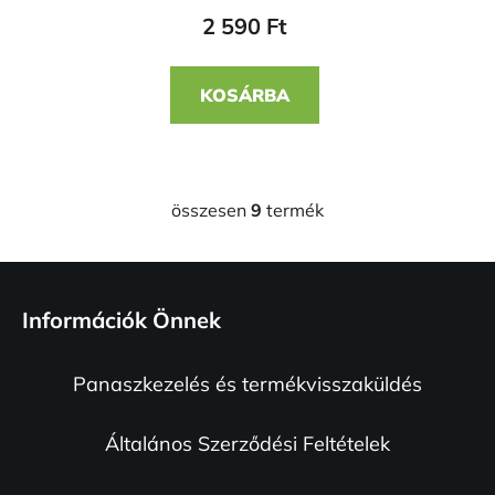
2 590 Ft
KOSÁRBA
összesen
9
termék
L
i
s
L
t
á
a
Információk Önnek
b
i
l
r
Panaszkezelés és termékvisszaküldés
é
á
n
c
y
Általános Szerződési Feltételek
í
t