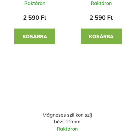
22mm
22mm
Raktáron
Raktáron
2 590 Ft
2 590 Ft
KOSÁRBA
KOSÁRBA
Mágneses szilikon szíj
bézs 22mm
Raktáron