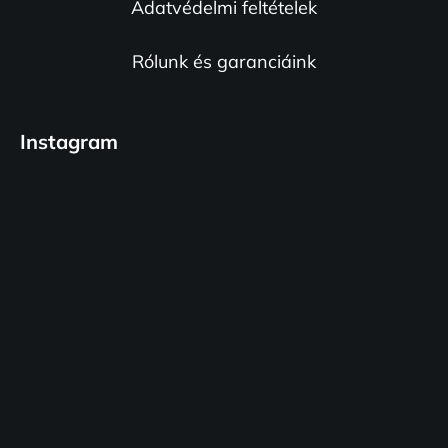
Adatvédelmi feltételek
á
s
e
Rólunk és garanciáink
l
e
m
Instagram
e
i