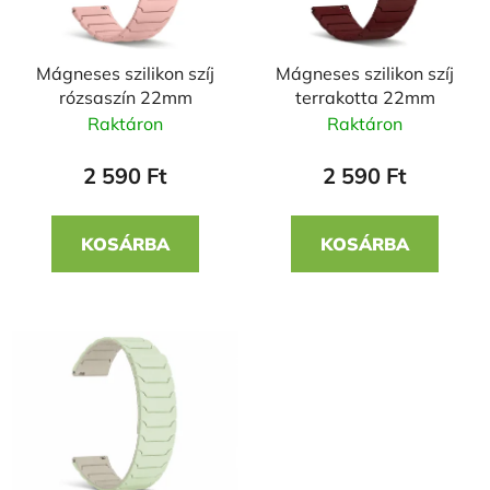
k
r
e
e
Mágneses szilikon szíj
Mágneses szilikon szíj
k
n
rózsaszín 22mm
terrakotta 22mm
l
d
Raktáron
Raktáron
i
e
s
z
2 590 Ft
2 590 Ft
t
é
á
s
KOSÁRBA
KOSÁRBA
j
e
a