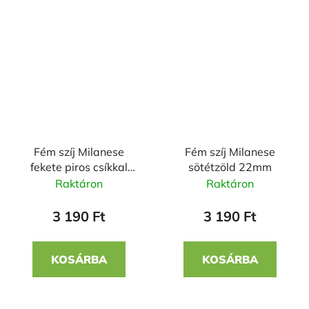
Fém szíj Milanese
Fém szíj Milanese
fekete piros csíkkal
sötétzöld 22mm
22mm
Raktáron
Raktáron
3 190 Ft
3 190 Ft
KOSÁRBA
KOSÁRBA