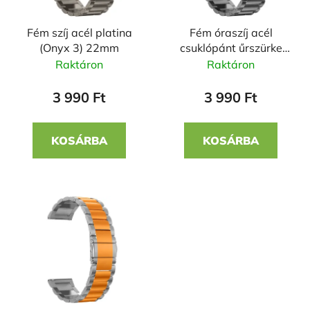
k
r
e
e
Fém szíj acél platina
Fém óraszíj acél
k
n
(Onyx 3) 22mm
csuklópánt űrszürke
l
d
(Horizon 2) 22mm
Raktáron
Raktáron
i
e
s
z
3 990 Ft
3 990 Ft
t
é
á
s
KOSÁRBA
KOSÁRBA
j
e
a