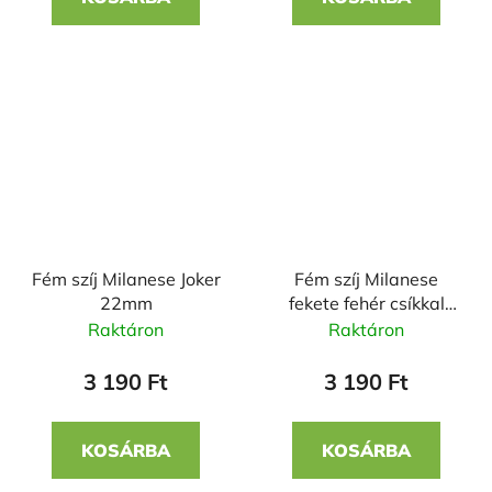
Fém szíj Milanese Joker
Fém szíj Milanese
22mm
fekete fehér csíkkal
22mm
Raktáron
Raktáron
3 190 Ft
3 190 Ft
KOSÁRBA
KOSÁRBA