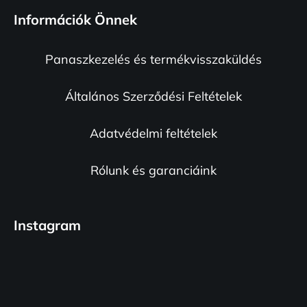
t
á
a
Információk Önnek
b
i
l
r
Panaszkezelés és termékvisszaküldés
é
á
n
c
y
Általános Szerződési Feltételek
í
t
Adatvédelmi feltételek
á
s
e
Rólunk és garanciáink
l
e
m
Instagram
e
i