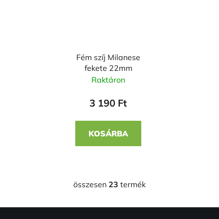
Fém szíj Milanese
fekete 22mm
Raktáron
3 190 Ft
KOSÁRBA
összesen
23
termék
L
i
s
L