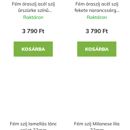
Fém óraszíj acél szíj
Fém óraszíj acél szíj
űrszürke színű
fekete narancssárga
narancssárga csíkkal
csíkkal 22 mm
Raktáron
Raktáron
22 mm
3 790 Ft
3 790 Ft
KOSÁRBA
KOSÁRBA
Fém szíj lamellás lánc
Fém szíj Milanese lila