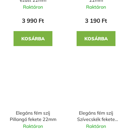
ezüst 22mm
22mm
Raktáron
Raktáron
3 990 Ft
3 190 Ft
KOSÁRBA
KOSÁRBA
Elegáns fém szíj
Elegáns fém szíj
Pillangó fekete 22mm
Szívecskék fekete
22mm
Raktáron
Raktáron