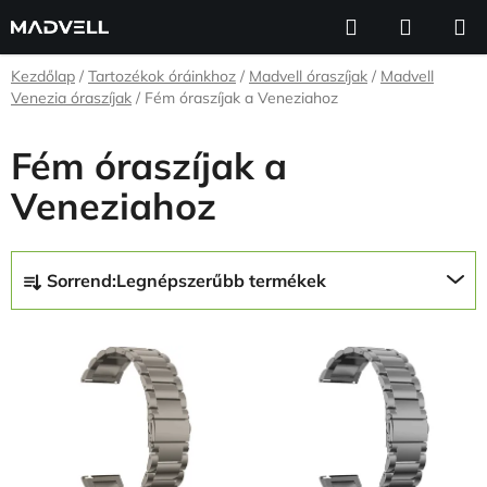
Ugrás
Keresés
KOSÁR
a
fő
Kezdőlap
/
Tartozékok óráinkhoz
/
Madvell óraszíjak
/
Madvell
tartalomhoz
Venezia óraszíjak
/
Fém óraszíjak a Veneziahoz
Fém óraszíjak a
Veneziahoz
T
Sorrend:
Legnépszerűbb termékek
e
r
T
m
e
é
r
k
m
e
é
k